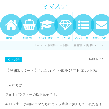
ママの才能発信します。 手づくり
表現ステージ ママステ スキル・セ
ンスを表現したいママが集まって
ます。
Home
お買い物
イベント･教室
パートナーズ
メンバー一覧
お問い合わせ
Home
>
活動案内
>
開催･出店情報
>
開催レポート
松本 紀子
2015.04.16
【開催レポート】4/11カメラ講座＠アビエルト様
こんにちは。
フォトグラファーの松本紀子です。
4/11（土）は3組のママたちにカメラ講座に参加していただきま