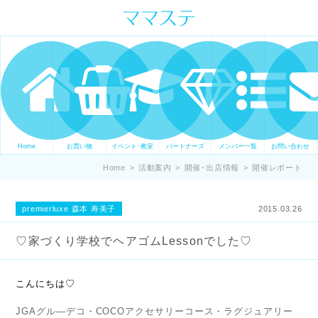
ママの才能発信します。 手づくり
表現ステージ ママステ スキル・セ
ンスを表現したいママが集まって
ます。
Home
お買い物
イベント･教室
パートナーズ
メンバー一覧
お問い合わせ
Home
>
活動案内
>
開催･出店情報
>
開催レポート
premierluxe 森本 寿美子
2015.03.26
♡家づくり学校でヘアゴムLessonでした♡
こんにちは♡
JGAグル―デコ・COCOアクセサリーコース・ラグジュアリー