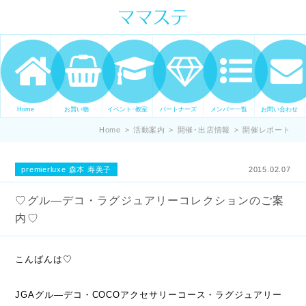
ママの才能発信します。 手づくり
表現ステージ ママステ スキル・セ
ンスを表現したいママが集まって
ます。
Home
お買い物
イベント･教室
パートナーズ
メンバー一覧
お問い合わせ
Home
>
活動案内
>
開催･出店情報
>
開催レポート
premierluxe 森本 寿美子
2015.02.07
♡グル―デコ・ラグジュアリーコレクションのご案
内♡
こんばんは♡
JGAグル―デコ・COCOアクセサリーコース・ラグジュアリー