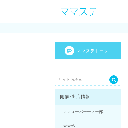
ママの才能発信し
センスを表現し
ママステトーク
開催･出店情報
ママステパーティー部
ママ塾