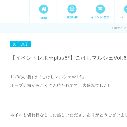
お買い物
イベント･教室
パー
Home
ます。 手づくり表現ステージ 
Home
>
たいママが集まってます。
河田 恵子
【イベントレポ☆plus5°】こけしマルシェVol.6
11/3(火･祝)は『こけしマルシェVol.6』
オープン前からたくさん待たれてて、大盛況でした!!
ネイルも切れ目なしにお越しいただき、ありがとうございま