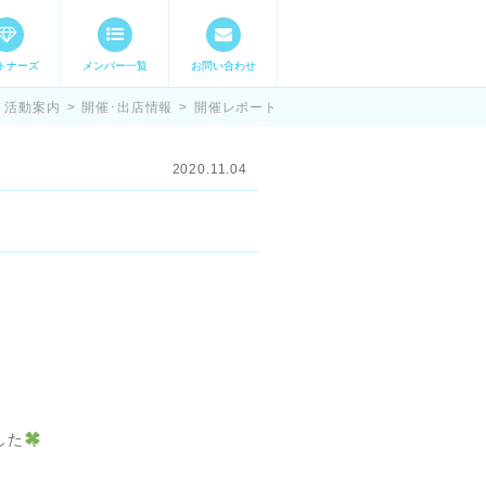
トナーズ
メンバー一覧
お問い合わせ
ママステ スキル・
活動案内
>
開催･出店情報
>
開催レポート
2020.11.04
した