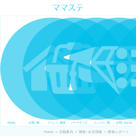
ママの才能発信します。 手づくり
表現ステージ ママステ スキル・セ
ンスを表現したいママが集まって
ます。
Home
お買い物
イベント･教室
パートナーズ
メンバー一覧
お問い合わせ
Home
>
活動案内
>
開催･出店情報
>
開催レポート