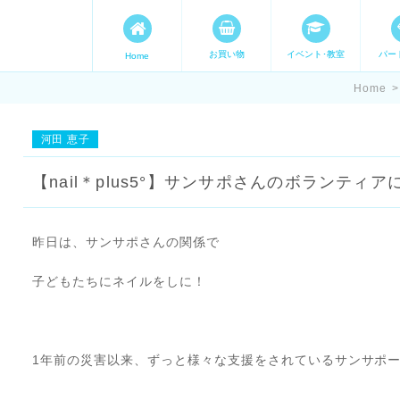
お買い物
イベント･教室
パー
Home
ます。 手づくり表現ステージ 
Home
>
たいママが集まってます。
河田 恵子
【nail＊plus5°】サンサポさんのボランティ
昨日は、サンサポさんの関係で
子どもたちにネイルをしに！
⠀
1年前の災害以来、ずっと様々な支援をされているサンサポ
⠀