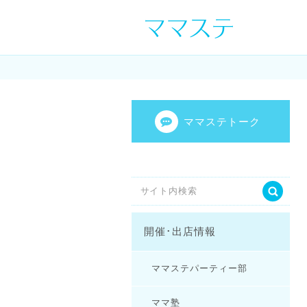
ママの才能発信し
センスを表現し
ママステトーク
開催･出店情報
ママステパーティー部
ママ塾