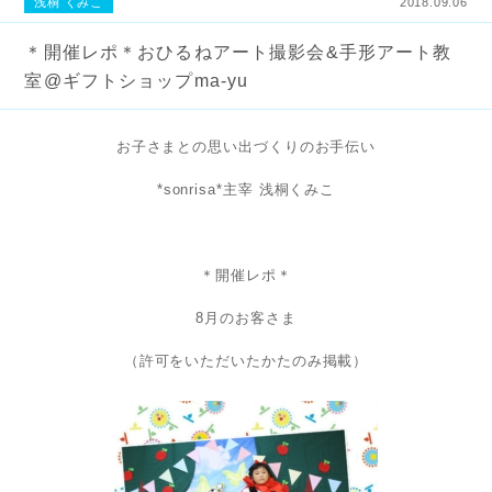
浅桐 くみこ
2018.09.06
＊開催レポ＊おひるねアート撮影会&手形アート教
室@ギフトショップma-yu
お子さまとの思い出づくりのお手伝い
*sonrisa*主宰 浅桐くみこ
＊開催レポ＊
8月のお客さま
（許可をいただいたかたのみ掲載）