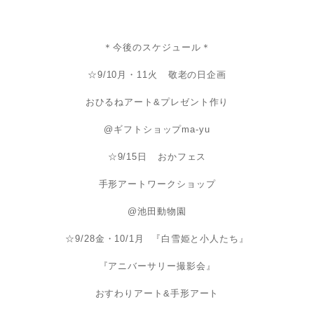
＊今後のスケジュール＊
☆9/10月・11火 敬老の日企画
おひるねアート&プレゼント作り
@ギフトショップma-yu
☆9/15日 おかフェス
手形アートワークショップ
@池田動物園
☆9/28金・10/1月 『白雪姫と小人たち』
『アニバーサリー撮影会』
おすわりアート&手形アート