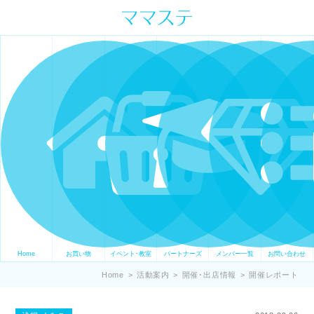
ママの才能発信します。 手づくり
表現ステージ ママステ スキル・セ
ンスを表現したいママが集まって
ます。
Home
お買い物
イベント･教室
パートナーズ
メンバー一覧
お問い合わせ
Home
>
活動案内
>
開催･出店情報
>
開催レポート