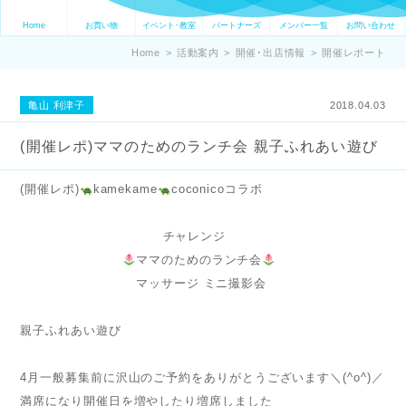
Home
お買い物
イベント･教室
パートナーズ
メンバー一覧
お問い合わせ
Home
>
活動案内
>
開催･出店情報
>
開催レポート
亀山 利津子
2018.04.03
(開催レポ)ママのためのランチ会 親子ふれあい遊び
(開催レポ)
kamekame
coconicoコラボ
チャレンジ
ママのためのランチ会
マッサージ ミニ撮影会
親子ふれあい遊び
4月一般募集前に沢山のご予約をありがとうございます＼(^o^)／
満席になり開催日を増やしたり増席しました