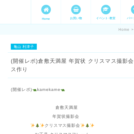
お買い物
イベント･教室
パー
Home
ます。 手づくり表現ステージ 
Home
>
たいママが集まってます。
亀山 利津子
(開催レポ)倉敷天満屋 年賀状 クリスマス撮影
ス作り
(開催レポ)
kamekame
倉敷天満屋
年賀状撮影会
クリスマス撮影会