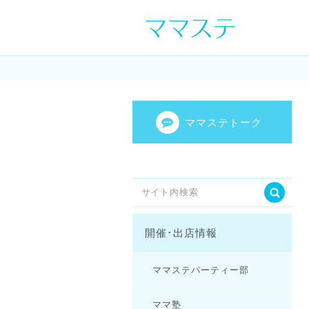
ママの才能発信し
センスを表現し
ママステトーク
開催･出店情報
ママステパーティー部
ママ塾