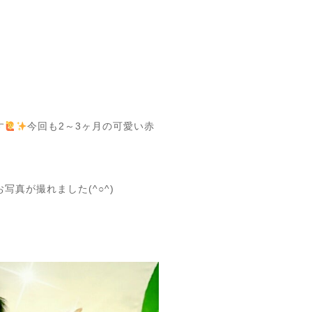
す
今回も2～3ヶ月の可愛い赤
真が撮れました(^○^)