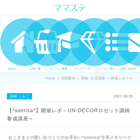
ママの才能発信します。 手づくり
表現ステージ ママステ スキル・セ
ンスを表現したいママが集まって
ます。
Home
お買い物
イベント･教室
パートナーズ
メンバー一覧
お問い合わせ
Home
>
活動案内
>
開催･出店情報
>
開催レポート
浅桐 くみこ
2017.09.20
【*sonrisa*】開催レポ～UN-DECORロゼット講師
養成講座～
おこさまとの思い出づくりのお手伝い*sonrisa*主宰メモリーク