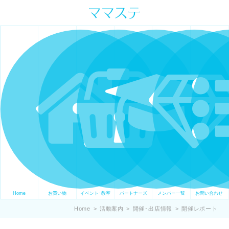
ママの才能発信します。 手づくり
表現ステージ ママステ スキル・セ
ンスを表現したいママが集まって
ます。
Home
お買い物
イベント･教室
パートナーズ
メンバー一覧
お問い合わせ
Home
>
活動案内
>
開催･出店情報
>
開催レポート