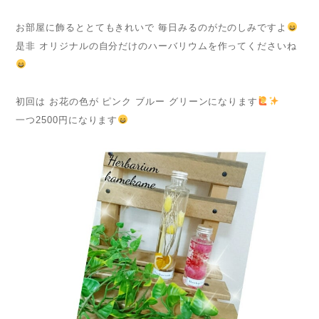
お部屋に飾るととてもきれいで 毎日みるのがたのしみですよ
是非 オリジナルの自分だけのハーバリウムを作ってくださいね
初回は お花の色が ピンク ブルー グリーンになります
一つ2500円になります