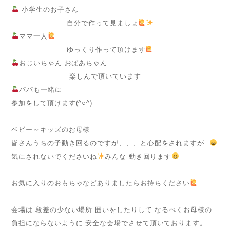
小学生のお子さん
自分で作って見ましょ
ママ一人
ゆっくり作って頂けます
おじいちゃん おばあちゃん
楽しんで頂いています
パパも一緒に
参加をして頂けます(^○^)
ベビー～キッズのお母様
皆さんうちの子動き回るのですが、、、と心配をされますが
気にされないでくださいね
みんな 動き回ります
お気に入りのおもちゃなどありましたらお持ちください
会場は 段差の少ない場所 囲いをしたりして なるべくお母様の
負担にならないように 安全な会場でさせて頂いております。