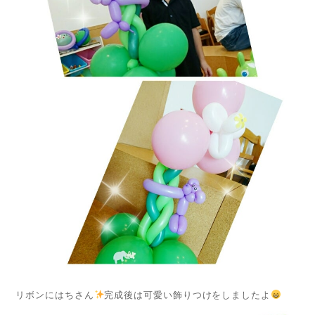
リボンにはちさん
完成後は可愛い飾りつけをしましたよ