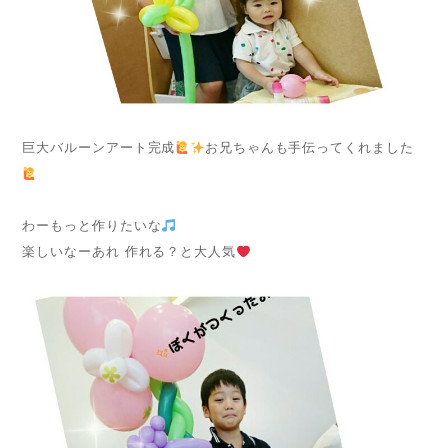
巨大バルーンアート完成
お兄ちゃんも手伝ってくれました
わーもっと作りたいな
楽しいなーあれ 作れる？と大人気