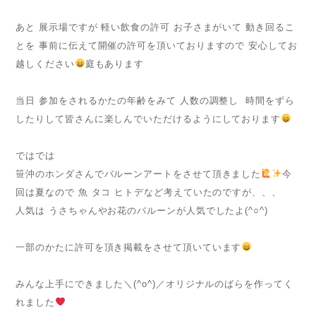
あと 展示場ですが 軽い飲食の許可 お子さまがいて 動き回るこ
とを 事前に伝えて開催の許可を頂いておりますので 安心してお
越しください
庭もあります
当日 参加をされるかたの年齢をみて 人数の調整し 時間をずら
したりして皆さんに楽しんでいただけるようにしております
ではでは
笹沖のホンダさんでバルーンアートをさせて頂きました
今
回は夏なので 魚 タコ ヒトデなど考えていたのですが、、、
人気は うさちゃんやお花のバルーンが人気でしたよ(^○^)
一部のかたに許可を頂き掲載をさせて頂いています
みんな上手にできました＼(^o^)／オリジナルのばらを作ってく
れました