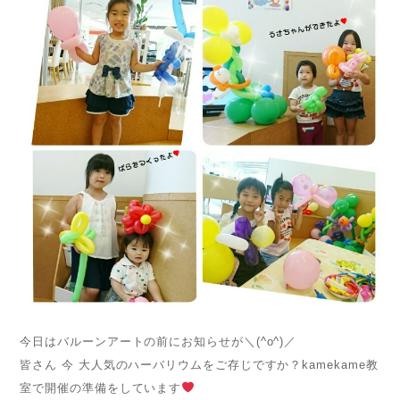
今日はバルーンアートの前にお知らせが＼(^o^)／
皆さん 今 大人気のハーバリウムをご存じですか？kamekame教
室で開催の準備をしています