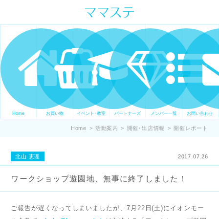
ママの才能発信します。 手づくり
表現ステージ ママステ スキル・セ
ンスを表現したいママが集まって
ます。
Home
お買い物
イベント･教室
パートナーズ
メンバー一覧
お問い合わせ
Home
>
活動案内
>
開催･出店情報
>
開催レポート
北山 恵理
2017.07.26
ワークショップ遊園地、無事に終了しました！
ご報告が遅くなってしまいましたが、7月22日(土)にイオンモー