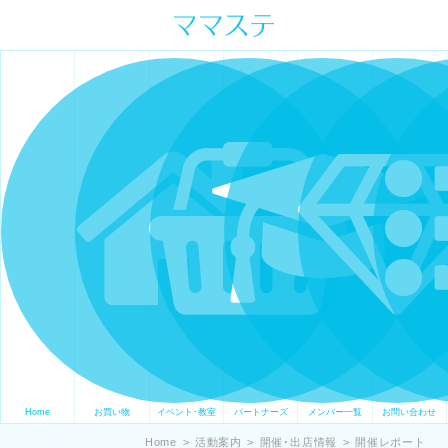
ママの才能発信します。 手づくり
表現ステージ ママステ スキル・セ
ンスを表現したいママが集まって
ます。
Home
お買い物
イベント･教室
パートナーズ
メンバー一覧
お問い合わせ
Home
>
活動案内
>
開催･出店情報
>
開催レポート