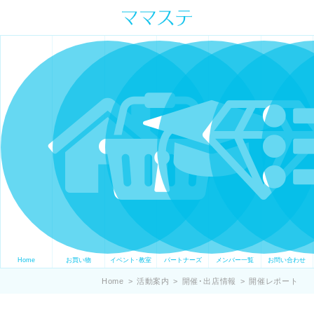
ママの才能発信します。 手づくり
表現ステージ ママステ スキル・セ
ンスを表現したいママが集まって
ます。
Home
お買い物
イベント･教室
パートナーズ
メンバー一覧
お問い合わせ
Home
>
活動案内
>
開催･出店情報
>
開催レポート