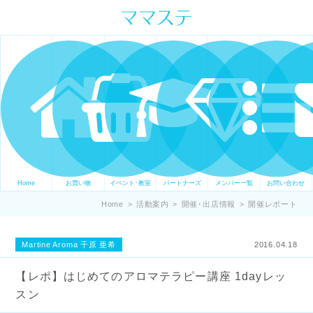
ママの才能発信します。 手づくり
表現ステージ ママステ スキル・セ
ンスを表現したいママが集まって
ます。
Home
お買い物
イベント･教室
パートナーズ
メンバー一覧
お問い合わせ
Home
>
活動案内
>
開催･出店情報
>
開催レポート
Martine Aroma 千原 亜希
2016.04.18
【レポ】はじめてのアロマテラピー講座 1dayレッ
スン