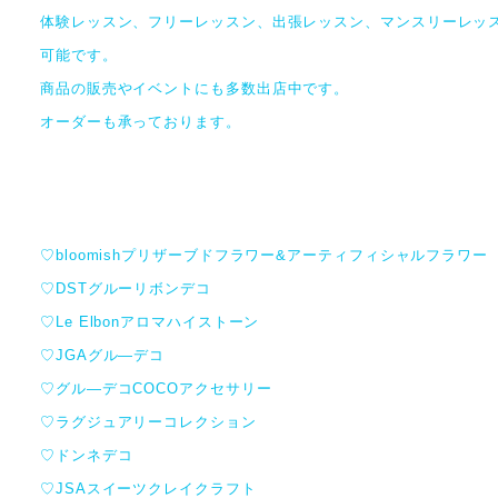
体験レッスン、フリーレッスン、出張レッスン、マンスリーレッ
可能です。
商品の販売やイベントにも多数出店中です。
オーダーも承っております。
♡bloomishプリザーブドフラワー&アーティフィシャルフラワー
♡DSTグルーリボンデコ
♡Le Elbonアロマハイストーン
♡JGAグル―デコ
♡グル―デコCOCOアクセサリー
♡ラグジュアリーコレクション
♡ドンネデコ
♡JSAスイーツクレイクラフト