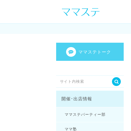
ママの才能発信し
センスを表現し
ママステトーク
開催･出店情報
ママステパーティー部
ママ塾