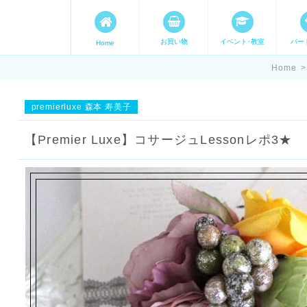
お買い物
イベント･教室
パー
Home
ます。 手づくり表現ステージ 
Home
>
たいママが集まってます。
premierluxe 森本 寿美子
【Premier Luxe】コサージュLessonレポ3★