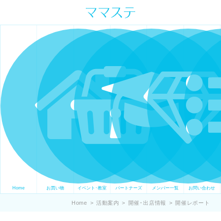
ママの才能発信します。 手づくり
表現ステージ ママステ スキル・セ
ンスを表現したいママが集まって
ます。
Home
お買い物
イベント･教室
パートナーズ
メンバー一覧
お問い合わせ
Home
>
活動案内
>
開催･出店情報
>
開催レポート