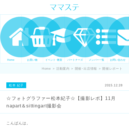
ママの才能発信します。 手づくり
表現ステージ ママステ スキル・セ
ンスを表現したいママが集まって
ます。
Home
お買い物
イベント･教室
パートナーズ
メンバー一覧
お問い合わせ
Home
>
活動案内
>
開催･出店情報
>
開催レポート
松本 紀子
2015.12.28
☆フォトグラファー松本紀子☆【撮影レポ】11月
napart＆sittingart撮影会
こんばんは。