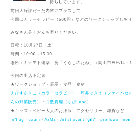
待ちしています。
前回大好評だった内容にプラスして、
今回はカラーセラピー（500円）などのワークショップもあ
みなさん是非お立ち寄りください。
日程：10月27日（土）
時間：10:00～15:00
場所：ミナモト建築工房「くらしのたね」（岡山市辰巳14－1
今回の出店予定者
★ワークショップ・展示・食品・食材
えびすあきこ（カラーセラピー）
・
坪井ゆきえ（ファイバセ
んの野菜販売）
・
白数真理（ゆびLabo）
★キッズ・ベビー大人のお洋服、アクセサリー、雑貨など
m*flag
・
baum
・
AzMz
・
Artist event "gift"
・
preflower meir