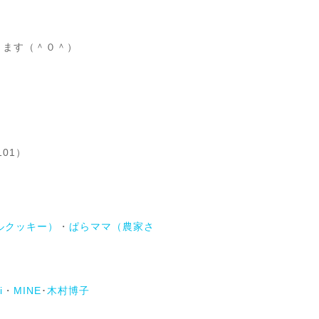
ります（＾０＾）
01）
ルクッキー）
・
ぱらママ（農家さ
i
・
MINE
･
木村博子