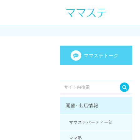
ママの才能発信し
センスを表現し
ママステトーク
開催･出店情報
ママステパーティー部
ママ塾