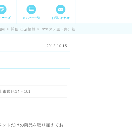
トナーズ
メンバー一覧
お問い合わせ
ママステ スキル・
案内
>
開催･出店情報
>
ママステ主（共）催
2012.10.15
山市辰巳14－101
ベントだけの商品を取り揃えてお