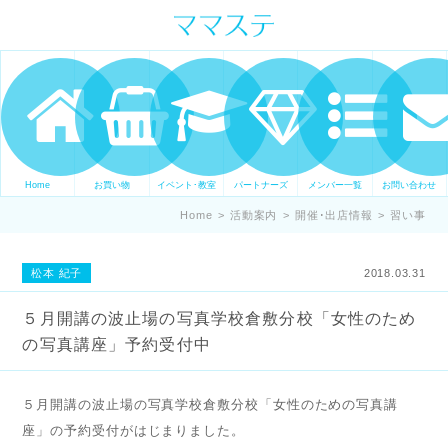
ママの才能発信します。 手づくり
表現ステージ ママステ スキル・セ
ンスを表現したいママが集まって
ます。
Home
お買い物
イベント･教室
パートナーズ
メンバー一覧
お問い合わせ
Home
>
活動案内
>
開催･出店情報
>
習い事
松本 紀子
2018.03.31
５月開講の波止場の写真学校倉敷分校「女性のため
の写真講座」予約受付中
５月開講の波止場の写真学校倉敷分校「女性のための写真講
座」の予約受付がはじまりました。