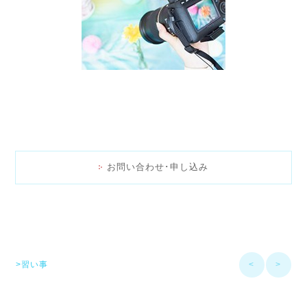
お問い合わせ･申し込み
>習い事
<
>