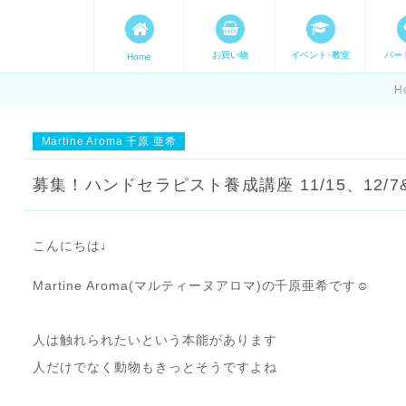
お買い物
イベント･教室
パー
Home
ます。 手づくり表現ステージ 
H
たいママが集まってます。
Martine Aroma 千原 亜希
募集！ハンドセラピスト養成講座 11/15、12/7&
こんにちは♩
Martine Aroma(マルティーヌアロマ)の千原亜希です☺︎
人は触れられたいという本能があります
人だけでなく動物もきっとそうですよね