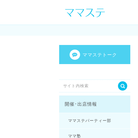
ママの才能発信し
センスを表現し
ママステトーク
開催･出店情報
ママステパーティー部
ママ塾