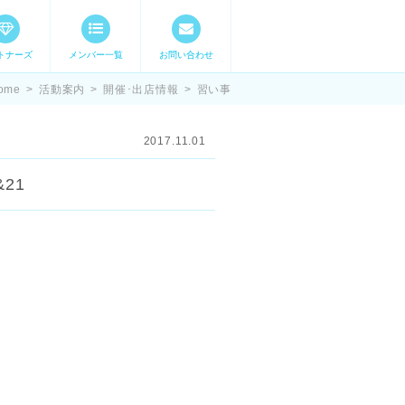
トナーズ
メンバー一覧
お問い合わせ
ママステ スキル・
ome
>
活動案内
>
開催･出店情報
>
習い事
2017.11.01
21