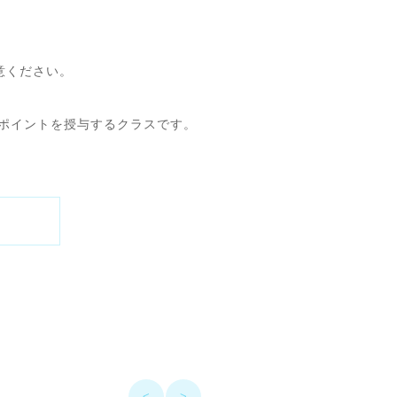
意ください。
なポイントを授与するクラスです。
<
>