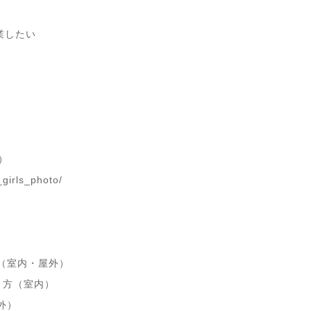
したい
3）
irls_photo/
方（室内・屋外）
撮り方（室内）
外）