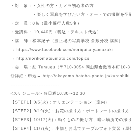
・対 象：・女性の方・カメラ初心者の方
・楽しく写真を学びたい方・オートでの撮影を卒業
・定 員：8名（最小催行人数5名）
・受講料： 19,440円（税込・テキスト代込）
・講 師：松本紀子（波止場の写真学校 倉敷分校 講師）
→ https://www.facebook.com/noriquita.yamazaki
→ http://norikomatsumoto.com/topics
・会 場：紡 Tumugu（〒710-0054 岡山県倉敷市本町10-
◎詳細・申込→ http://okayama.hatoba-photo.jp/kurashiki_g
----------------------------
<スケジュール> 各日程10:30〜12:30
【STEP1】9/5(火)：オリエンテーション（室内）
【STEP2】9/19(火)：お花の撮り方・ポートレートの撮り
【STEP3】10/17(火)：動くものの撮り方、暗い場所での
【STEP4】11/7(火)：小物とお花でテーブルフォト実習（屋