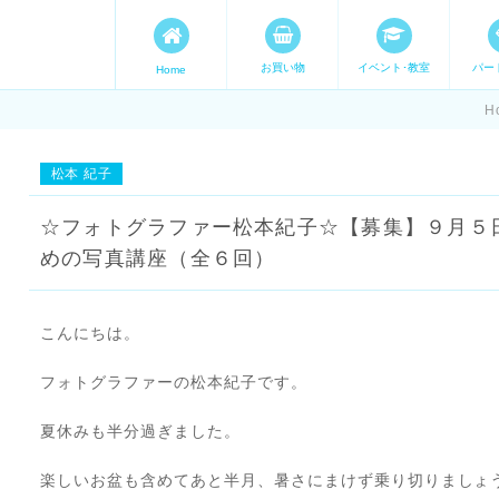
お買い物
イベント･教室
パー
Home
ます。 手づくり表現ステージ 
H
たいママが集まってます。
松本 紀子
☆フォトグラファー松本紀子☆【募集】９月５
めの写真講座（全６回）
こんにちは。
フォトグラファーの松本紀子です。
夏休みも半分過ぎました。
楽しいお盆も含めてあと半月、暑さにまけず乗り切りましょ