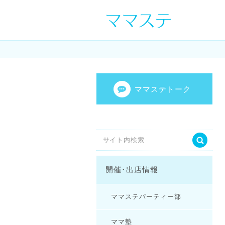
ママの才能発信し
センスを表現し
ママステトーク
開催･出店情報
ママステパーティー部
ママ塾