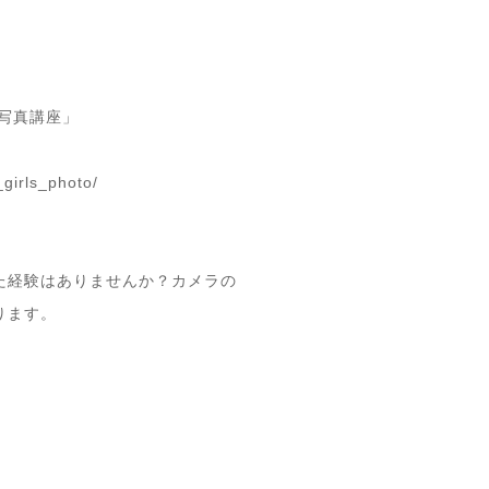
写真講座」
irls_photo/
た経験はありませんか？カメラの
ります。
」