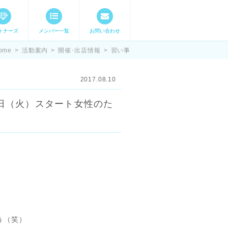
トナーズ
メンバー一覧
お問い合わせ
ママステ スキル・
ome
>
活動案内
>
開催･出店情報
>
習い事
2017.08.10
日（火）スタート女性のた
う（笑）