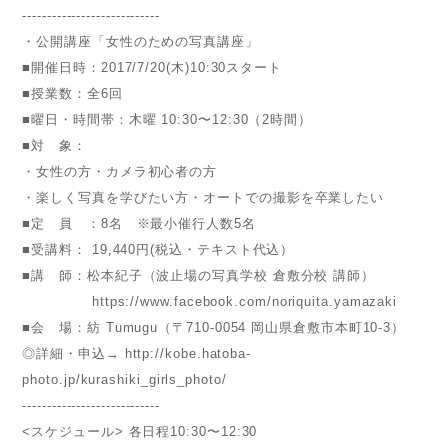
----------------------------
・公開講座「女性のための写真講座」
■開催日時：2017/7/20(木)10:30スタート
■授業数：全6回
■曜日・時間帯：木曜 10:30〜12:30（2時間）
■対 象：
・女性の方・カメラ初心者の方
・楽しく写真を学びたい方・オートでの撮影を卒業したい
■定 員 ：8名 ※最小催行人数5名
■受講料： 19,440円(税込・テキスト代込）
■講 師：松本紀子（波止場の写真学校 倉敷分校 講師）
https://www.facebook.com/noriquita.yamazaki
■会 場：紡 Tumugu（〒710-0054 岡山県倉敷市本町10-3）
◎詳細・申込→ http://kobe.hatoba-
photo.jp/kurashiki_girls_photo/
----------------------------
<スケジュール> 各日程10:30〜12:30