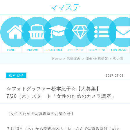
ママの才能発信します。 手づくり
表現ステージ ママステ スキル・セ
ンスを表現したいママが集まって
ます。
Home
お買い物
イベント･教室
パートナーズ
メンバー一覧
お問い合わせ
Home
>
活動案内
>
開催･出店情報
>
習い事
松本 紀子
2017.07.09
☆フォトグラファー松本紀子☆【大募集】
7/20（木）スタート「女性のためのカメラ講座」
【女性のための写真教室のお知らせ】
７月20日（木）から美観地区の「紡」さんで写真教室はじめま