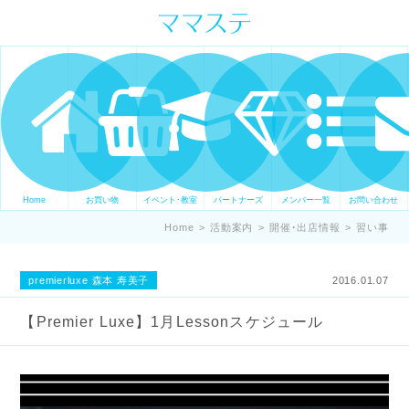
ママの才能発信します。 手づくり
表現ステージ ママステ スキル・セ
ンスを表現したいママが集まって
ます。
Home
お買い物
イベント･教室
パートナーズ
メンバー一覧
お問い合わせ
Home
>
活動案内
>
開催･出店情報
>
習い事
premierluxe 森本 寿美子
2016.01.07
【Premier Luxe】1月Lessonスケジュール