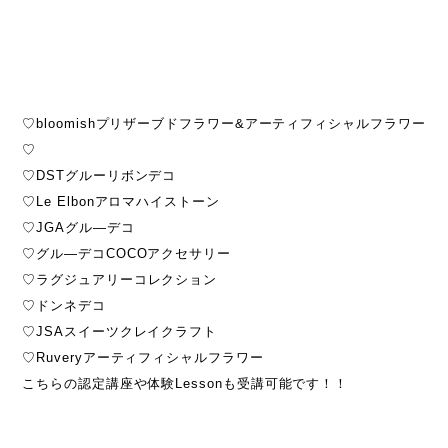
♡bloomishプリザーブドフラワー&アーティフィシャルフラワー
♡
♡DSTグルーリボンデコ
♡Le Elbonアロマハイストーン
♡JGAグル―デコ
♡グル―デコCOCOアクセサリー
♡ラグジュアリーコレクション
♡ドンネデコ
♡JSAスイーツクレイクラフト
♡Ruveryアーティフィシャルフラワー
こちらの認定講座や体験Lessonも受講可能です！！