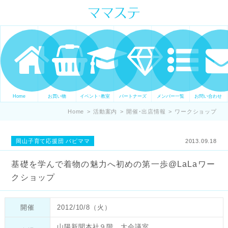
ママの才能発信します。 手づくり
表現ステージ ママステ スキル・セ
ンスを表現したいママが集まって
ます。
Home
お買い物
イベント･教室
パートナーズ
メンバー一覧
お問い合わせ
Home
>
活動案内
>
開催･出店情報
>
ワークショップ
岡山子育て応援団 パピママ
2013.09.18
基礎を学んで着物の魅力へ初めの第一歩@LaLaワー
クショップ
開催
2012/10/8（火）
山陽新聞本社９階 大会議室