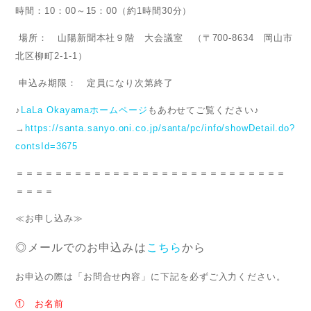
時間：10：00～15：00（約1時間30分）
場所： 山陽新聞本社９階 大会議室 （〒700-8634 岡山市
北区柳町2-1-1）
申込み期限： 定員になり次第終了
♪
LaLa Okayamaホームページ
もあわせてご覧ください♪
→
https://santa.sanyo.oni.co.jp/santa/pc/info/showDetail.do?
contsId=3675
＝＝＝＝＝＝＝＝＝＝＝＝＝＝＝＝＝＝＝＝＝＝＝＝＝＝＝＝
＝＝＝＝
≪お申し込み≫
◎メールでのお申込みは
こちら
から
お申込の際は「お問合せ内容」に下記を必ずご入力ください。
① お名前