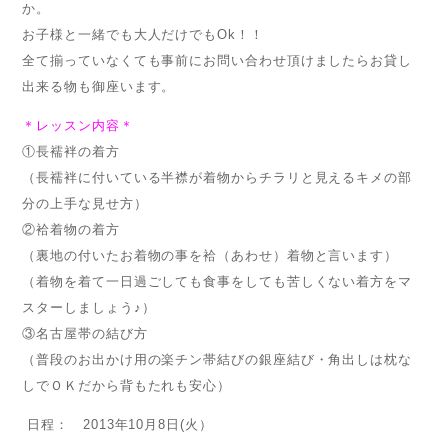
か。
お子様と一緒でも大人だけでもOk！！
全て揃っていなくても事前にお問い合わせ頂けましたらお貸し
出来る物も御座います。
＊レッスン内容＊
①長襦袢の着方
（長襦袢に付いている半襟が着物からチラリと見えるキメの部
分の上手な見せ方）
②袷着物の着方
（裏地の付いたお着物の事を袷（あわせ）着物と言います）
（着物を着て一日過ごしても食事をしても苦しくない着方をマ
スターしましょう♪）
③名古屋帯の結び方
（普段のお出かけ用の楽チン帯結びの銀座結び・角出しは枕な
しでＯＫだから背もたれも安心）
日程： 2013年10月8日(火）