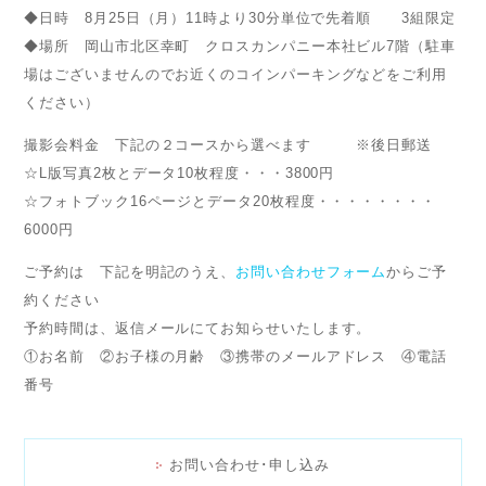
◆日時 8月25日（月）11時より30分単位で先着順 3組限定
◆場所 岡山市北区幸町 クロスカンパニー本社ビル7階（駐車
場はございませんのでお近くのコインパーキングなどをご利用
ください）
撮影会料金 下記の２コースから選べます ※後日郵送
☆L版写真2枚とデータ10枚程度・・・3800円
☆フォトブック16ページとデータ20枚程度・・・・・・・・
6000円
ご予約は 下記を明記のうえ、
お問い合わせフォーム
からご予
約ください
予約時間は、返信メールにてお知らせいたします。
①お名前 ②お子様の月齢 ③携帯のメールアドレス ④電話
番号
お問い合わせ･申し込み