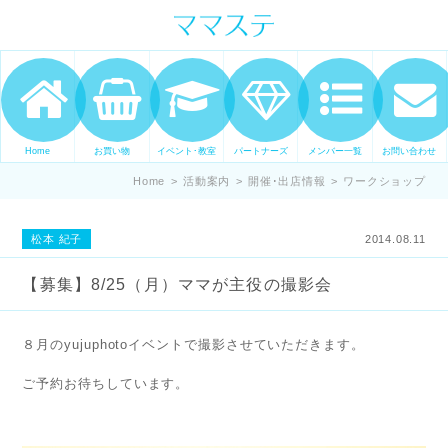
ママの才能発信します。 手づくり
表現ステージ ママステ スキル・セ
ンスを表現したいママが集まって
ます。
Home
お買い物
イベント･教室
パートナーズ
メンバー一覧
お問い合わせ
Home
>
活動案内
>
開催･出店情報
>
ワークショップ
松本 紀子
2014.08.11
【募集】8/25（月）ママが主役の撮影会
８月のyujuphotoイベントで撮影させていただきます。
ご予約お待ちしています。