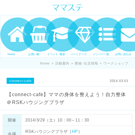
ママの才能発信します。 手づくり
表現ステージ ママステ スキル・セ
ンスを表現したいママが集まって
ます。
Home
お買い物
イベント･教室
パートナーズ
メンバー一覧
お問い合わせ
Home
>
活動案内
>
開催･出店情報
>
ワークショップ
connect-cafe
2014.03.01
【connect-cafe】ママの身体を整えよう！自力整体
＠RSKハウジングプラザ
開催
2014/3/29（土）10：00～11：30
RSKハウジングプラザ［
HP
］
会場