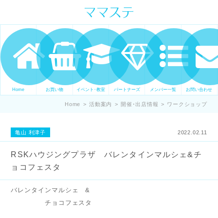
ママの才能発信します。 手づくり
表現ステージ ママステ スキル・セ
ンスを表現したいママが集まって
ます。
Home
お買い物
イベント･教室
パートナーズ
メンバー一覧
お問い合わせ
Home
>
活動案内
>
開催･出店情報
>
ワークショップ
亀山 利津子
2022.02.11
RSKハウジングプラザ バレンタインマルシェ&チ
ョコフェスタ
バレンタインマルシェ &
チョコフェスタ