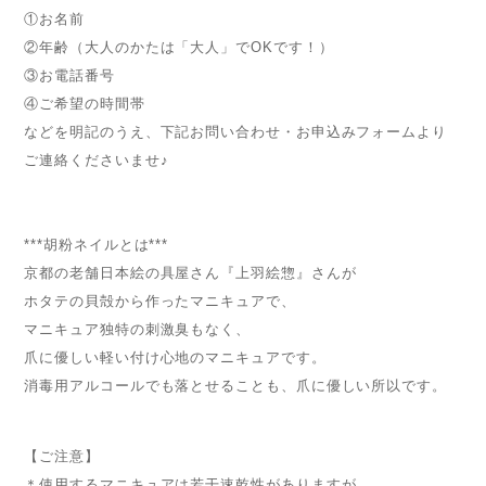
①お名前
②年齢（大人のかたは「大人」でOKです！）
③お電話番号
④ご希望の時間帯
などを明記のうえ、下記お問い合わせ・お申込みフォームより
ご連絡くださいませ♪
***胡粉ネイルとは***
京都の老舗日本絵の具屋さん『上羽絵惣』さんが
ホタテの貝殻から作ったマニキュアで、
マニキュア独特の刺激臭もなく、
爪に優しい軽い付け心地のマニキュアです。
消毒用アルコールでも落とせることも、爪に優しい所以です。
【ご注意】
＊使用するマニキュアは若干速乾性がありますが、