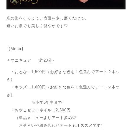
爪の形をそろえて、表面を少し磨くだけで、
短いお爪でも美しく健やかです♡
【Menu】
＊マニキュア （約20分）
・おとな…1,500円（お好きな色を１色選んでアート２本つ
き）
・キッズ…1,000円（お好きな色を１色選んでアート２本つ
き）
※小学6年生まで
・おやこセットネイル…2,500円
（単品メニューよりアート多め♡
おそろいや組み合わせアートもオススメです）