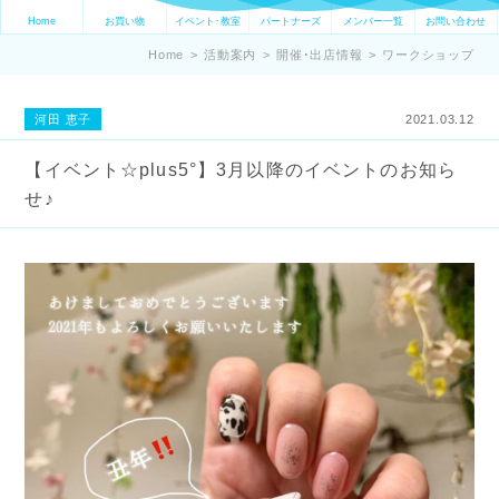
Home
お買い物
イベント･教室
パートナーズ
メンバー一覧
お問い合わせ
Home
>
活動案内
>
開催･出店情報
>
ワークショップ
河田 恵子
2021.03.12
【イベント☆plus5°】3月以降のイベントのお知ら
せ♪