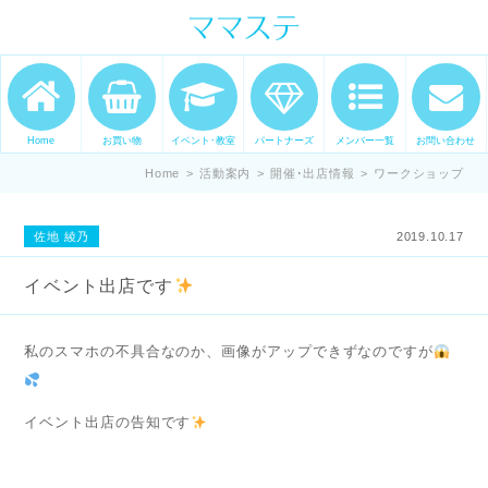
ママの才能発信します。 手づくり
表現ステージ ママステ スキル・セ
ンスを表現したいママが集まって
Home
お買い物
イベント･教室
パートナーズ
メンバー一覧
お問い合わせ
ます。
Home
>
活動案内
>
開催･出店情報
>
ワークショップ
佐地 綾乃
2019.10.17
イベント出店です
私のスマホの不具合なのか、画像がアップできずなのですが
イベント出店の告知です