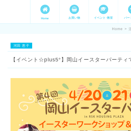
お買い物
イベント･教室
パー
Home
ます。 手づくり表現ステージ 
Home
>
たいママが集まってます。
河田 恵子
【イベント☆plus5°】岡山イースターパーティ