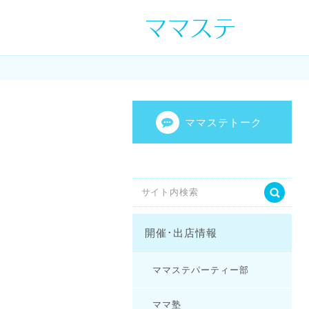
ママの才能発信し
センスを表現し
ママステトーク
開催･出店情報
ママステパーティー部
ママ塾