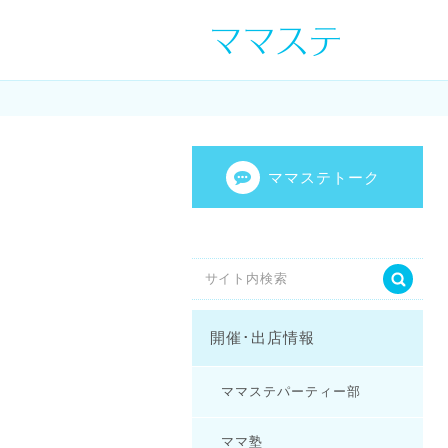
ママの才能発信し
センスを表現し
ママステトーク
開催･出店情報
ママステパーティー部
ママ塾