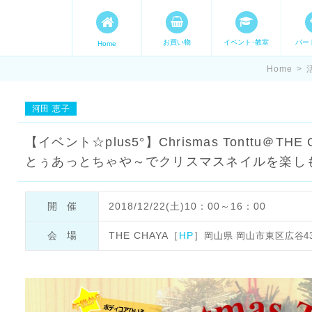
お買い物
イベント･教室
パー
Home
ます。 手づくり表現ステージ 
Home
>
たいママが集まってます。
河田 恵子
【イベント☆plus5°】Chrismas Tonttu＠T
とぅあっとちゃや～でクリスマスネイルを楽し
開催
2018/12/22(土)10：00～16：00
会場
THE CHAYA［
HP
］
岡山県 岡山市東区広谷436