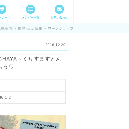
トナーズ
メンバー一覧
お問い合わせ
ママステ スキル・
活動案内
>
開催･出店情報
>
ワークショップ
2018.12.20
HE CHAYA～くりすますとん
もう♡
-1-2