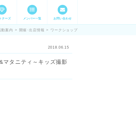
トナーズ
メンバー一覧
お問い合わせ
ママステ スキル・
活動案内
>
開催･出店情報
>
ワークショップ
2018.06.15
ージ&マタニティ～キッズ撮影