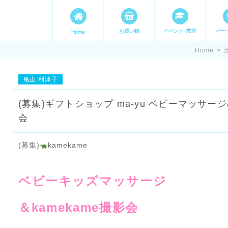
お買い物
イベント･教室
パー
Home
ます。 手づくり表現ステージ 
Home
>
たいママが集まってます。
亀山 利津子
(募集)ギフトショップ ma-yu ベビーマッサ
会
(募集)
kamekame
ベビーキッズマッサージ
＆kamekame撮影会