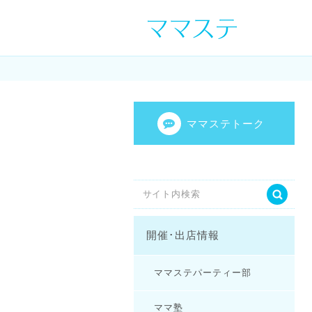
ママの才能発信し
センスを表現し
ママステトーク
開催･出店情報
ママステパーティー部
ママ塾