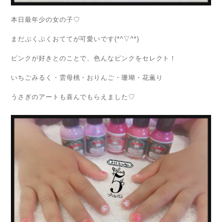
本日最年少の女の子♡
まだぷくぷくおててが可愛いです(*^▽^*)
ピンクが好きとのことで、色んなピンクをセレクト！
いちごみるく・雲母桃・おりんご・珊瑚・花薫り
うさぎのアートも喜んでもらえました♡