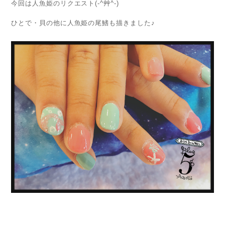
今回は人魚姫のリクエスト(-^艸^-)
ひとで・貝の他に人魚姫の尾鰭も描きました♪