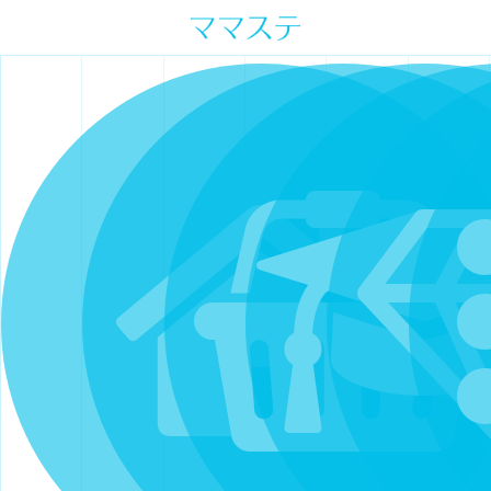
ママの才能発信します。 手づくり
表現ステージ ママステ スキル・セ
ンスを表現したいママが集まって
ます。