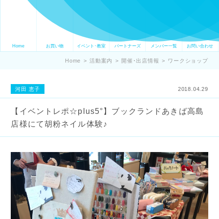
Home
お買い物
イベント･教室
パートナーズ
メンバー一覧
お問い合わせ
Home
>
活動案内
>
開催･出店情報
>
ワークショップ
河田 恵子
2018.04.29
【イベントレポ☆plus5°】ブックランドあきば高島
店様にて胡粉ネイル体験♪