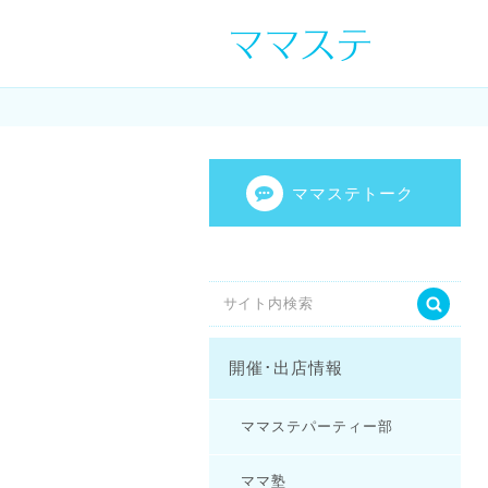
ママの才能発信し
センスを表現し
ママステトーク
開催･出店情報
ママステパーティー部
ママ塾