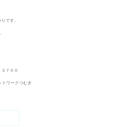
つりです。
。
６－３７００
ットワークつむぎ