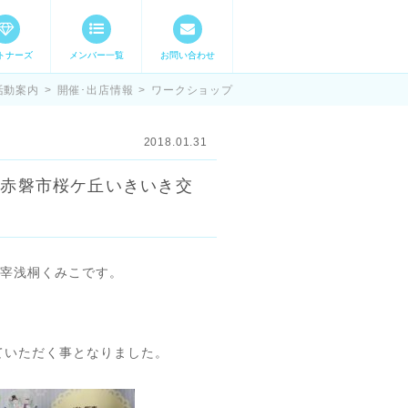
トナーズ
メンバー一覧
お問い合わせ
ママステ スキル・
活動案内
>
開催･出店情報
>
ワークショップ
2018.01.31
FES 』＠赤磐市桜ケ丘いきいき交
*主宰浅桐くみこです。
ていただく事となりました。