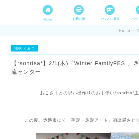
お買い物
イベント･教室
パー
Home
ます。 手づくり表現ステージ 
Home
>
たいママが集まってます。
浅桐 くみこ
【*sonrisa*】2/1(木)『Winter Family
流センター
おこさまとの思い出作りのお手伝い*sonrisa
この度、赤磐市にて「手形・足形アート」初出展させ