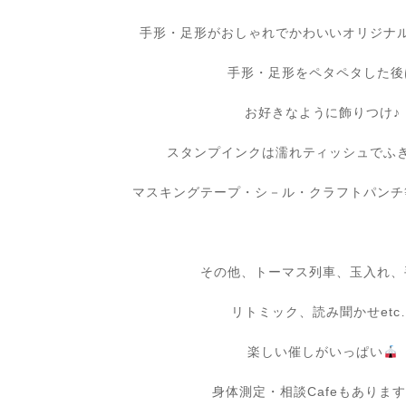
手形・足形がおしゃれでかわいいオリジナ
手形・足形をペタペタした後
お好きなように飾りつけ♪
スタンプインクは濡れティッシュでふ
マスキングテープ・シ－ル・クラフトパンチ
その他、トーマス列車、玉入れ、
リトミック、読み聞かせetc
楽しい催しがいっぱい
身体測定・相談Cafeもありま