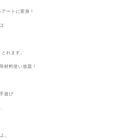
ルアートに変身！
は
きとれます。
等材料使い放題！
手遊び
…
すよ。