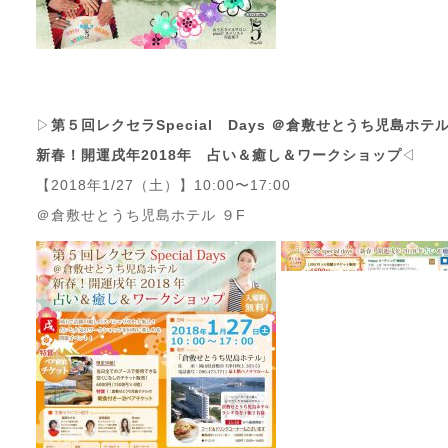
▷
第５回レクセラSpecial Days ＠倉敷せとうち児島ホテ
新春！開運戌年2018年 占い＆癒し＆ワークショップ
◁
【2018年1/27（土）】10:00〜17:00
＠倉敷せとうち児島ホテル ９F