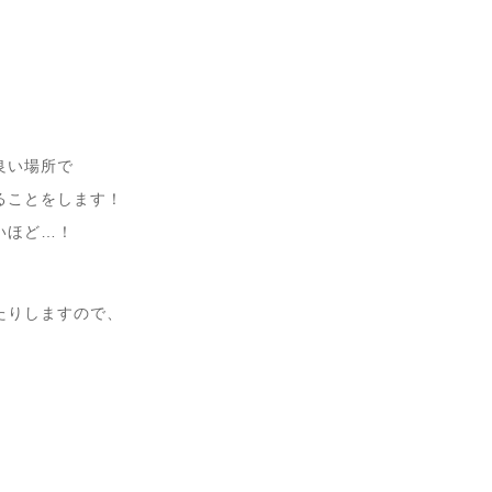
良い場所で
ることをします！
いほど…！
たりしますので、