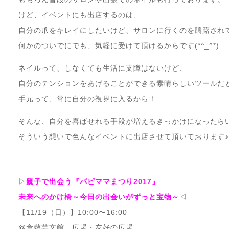
けど、イベントにも出店するのは、
自分の爪をキレイにしたいけど、サロンに行くのを躊躇され
何かのついでにでも、気軽に受けて頂けるからです(*^_^*)
ネイルって、しなくても生活に支障はないけど、
自分のテンションをあげることができる素晴らしいツールだ
手元って、常に自分の視界に入るから！
そんな、自分を喜ばせれる手段が増えるきっかけになったら
そういう想いで色んなイベントに出店させて頂いております
▷
親子で出会う『パピママまつり2017』
未来へのかけ橋～今日の出会いがずっと宝物～
◁
【11/19（日）】10:00〜16:00
@倉敷芸文館 広場・友好の広場