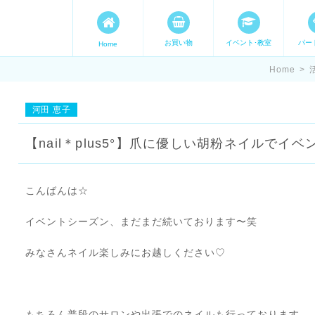
お買い物
イベント･教室
パー
Home
ます。 手づくり表現ステージ 
Home
>
たいママが集まってます。
河田 恵子
【nail＊plus5°】爪に優しい胡粉ネイルでイ
こんばんは☆
イベントシーズン、まだまだ続いております〜笑
みなさんネイル楽しみにお越しください♡
もちろん普段のサロンや出張でのネイルも行っております。