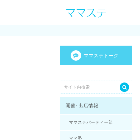
ママの才能発信し
センスを表現し
ママステトーク
開催･出店情報
ママステパーティー部
ママ塾