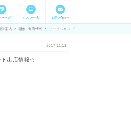
トナーズ
メンバー一覧
お問い合わせ
ママステ スキル・
活動案内
>
開催･出店情報
>
ワークショップ
2017.11.12
ベント出店情報☆