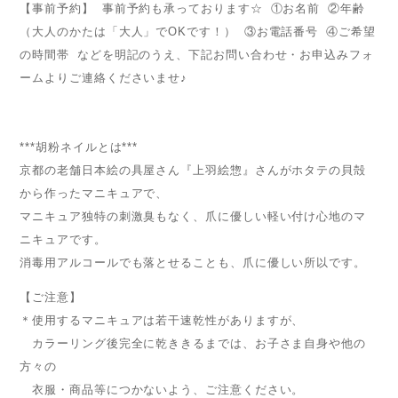
【事前予約】 事前予約も承っております☆ ①お名前 ②年齢
（大人のかたは「大人」でOKです！） ③お電話番号 ④ご希望
の時間帯 などを明記のうえ、下記お問い合わせ・お申込みフォ
ームよりご連絡くださいませ♪
***胡粉ネイルとは***
京都の老舗日本絵の具屋さん『上羽絵惣』さんがホタテの貝殻
から作ったマニキュアで、
マニキュア独特の刺激臭もなく、爪に優しい軽い付け心地のマ
ニキュアです。
消毒用アルコールでも落とせることも、爪に優しい所以です。
【ご注意】
＊使用するマニキュアは若干速乾性がありますが、
カラーリング後完全に乾ききるまでは、お子さま自身や他の
方々の
衣服・商品等につかないよう、ご注意ください。