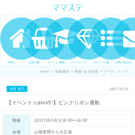
ママの才能発信します。 手づくり
表現ステージ ママステ スキル・セ
ンスを表現したいママが集まって
ます。
Home
お買い物
イベント･教室
パートナーズ
メンバー一覧
お問い合わせ
Home
>
活動案内
>
開催･出店情報
>
ワークショップ
河田 恵子
2017.10.13
【イベント☆plus5°】ピンクリボン運動
開催
2017/10/14(土)9:00〜16:00
会場
山陽新聞さん太広場