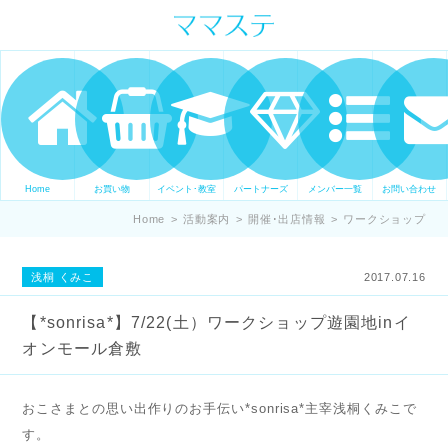
ママの才能発信します。 手づくり
表現ステージ ママステ スキル・セ
ンスを表現したいママが集まって
ます。
Home
お買い物
イベント･教室
パートナーズ
メンバー一覧
お問い合わせ
Home
>
活動案内
>
開催･出店情報
>
ワークショップ
浅桐 くみこ
2017.07.16
【*sonrisa*】7/22(土）ワークショップ遊園地inイ
オンモール倉敷
おこさまとの思い出作りのお手伝い*sonrisa*主宰浅桐くみこで
す。