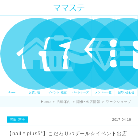
ママの才能発信します。 手づくり
表現ステージ ママステ スキル・セ
ンスを表現したいママが集まって
ます。
Home
お買い物
イベント･教室
パートナーズ
メンバー一覧
お問い合わせ
Home
>
活動案内
>
開催･出店情報
>
ワークショップ
河田 恵子
2017.04.19
【nail＊plus5°】こだわりバザール☆イベント出店