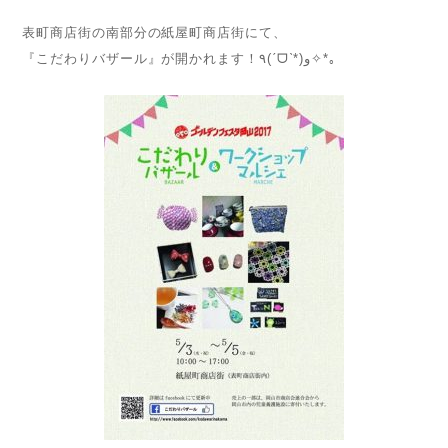
表町商店街の南部分の紙屋町商店街にて、
『こだわりバザール』が開かれます！٩(ˊᗜˋ*)و✧*｡