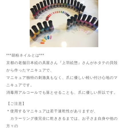
***胡粉ネイルとは***
京都の老舗日本絵の具屋さん『上羽絵惣』さんがホタテの貝殻
から作ったマニキュアで、
マニキュア独特の刺激臭もなく、爪に優しい軽い付け心地のマ
ニキュアです。
消毒用アルコールでも落とせることも、爪に優しい所以です。
【ご注意】
＊使用するマニキュアは若干速乾性がありますが、
カラーリング後完全に乾ききるまでは、お子さま自身や他の
方々の