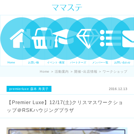
ママの才能発信します。 手づくり
表現ステージ ママステ スキル・セ
ンスを表現したいママが集まって
ます。
Home
お買い物
イベント･教室
パートナーズ
メンバー一覧
お問い合わせ
Home
>
活動案内
>
開催･出店情報
>
ワークショップ
premierluxe 森本 寿美子
2016.12.13
【Premier Luxe】12/17(土)クリスマスワークショ
ップ＠RSKハウジングプラザ