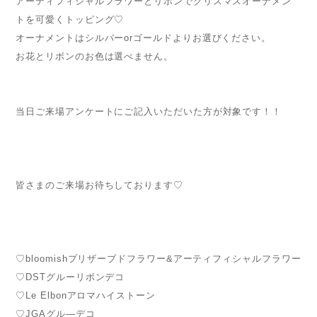
アーティフィシャルフラワーとリボンでクリスマスオーナメン
トを可愛くトッピング♡
オーナメントはシルバーorゴールドよりお選びください。
お花とリボンのお色は選べません。
当日ご来場アンケートにご記入いただいた方が対象です！！
皆さまのご来場お待ちしております♡
♡bloomishプリザーブドフラワー&アーティフィシャルフラワー
♡DSTグルーリボンデコ
♡Le Elbonアロマハイストーン
♡JGAグル―デコ