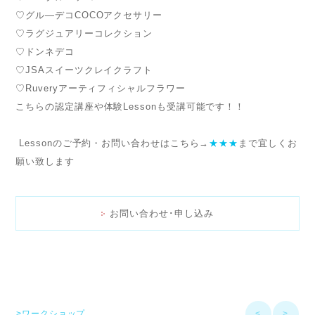
♡グル―デコCOCOアクセサリー
♡ラグジュアリーコレクション
♡ドンネデコ
♡JSAスイーツクレイクラフト
♡Ruveryアーティフィシャルフラワー
こちらの認定講座や体験Lessonも受講可能です！！
Lessonのご予約・お問い合わせはこちら→
★★★
まで宜しくお
願い致します
お問い合わせ･申し込み
>ワークショップ
<
>