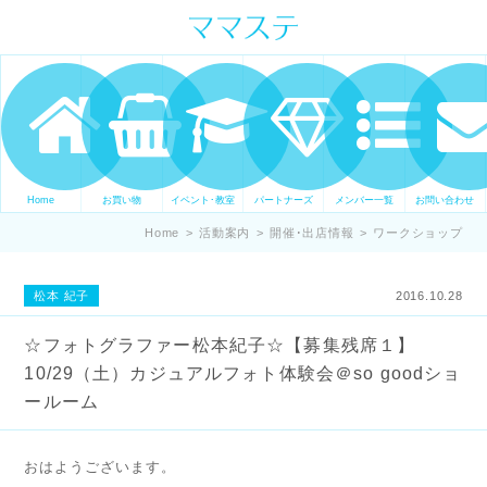
ママの才能発信します。 手づくり
表現ステージ ママステ スキル・セ
ンスを表現したいママが集まって
ます。
Home
お買い物
イベント･教室
パートナーズ
メンバー一覧
お問い合わせ
Home
>
活動案内
>
開催･出店情報
>
ワークショップ
松本 紀子
2016.10.28
☆フォトグラファー松本紀子☆【募集残席１】
10/29（土）カジュアルフォト体験会＠so goodショ
ールーム
おはようございます。