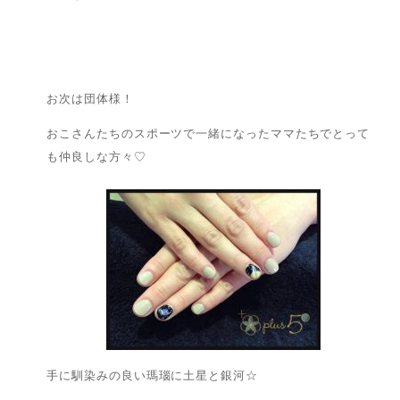
お次は団体様！
おこさんたちのスポーツで一緒になったママたちでとって
も仲良しな方々♡
手に馴染みの良い瑪瑙に土星と銀河☆