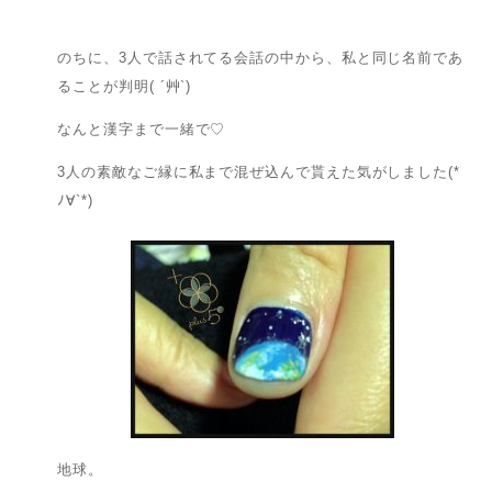
のちに、3人で話されてる会話の中から、私と同じ名前であ
ることが判明( ´艸`)
なんと漢字まで一緒で♡
3人の素敵なご縁に私まで混ぜ込んで貰えた気がしました(*
ﾉ∀`*)
地球。