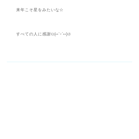
来年こそ星をみたいな☆
すべての人に感謝ପ(⑅ˊᵕˋ⑅)ଓ
お問い合わせ･申し込み
>ワークショップ
<
>