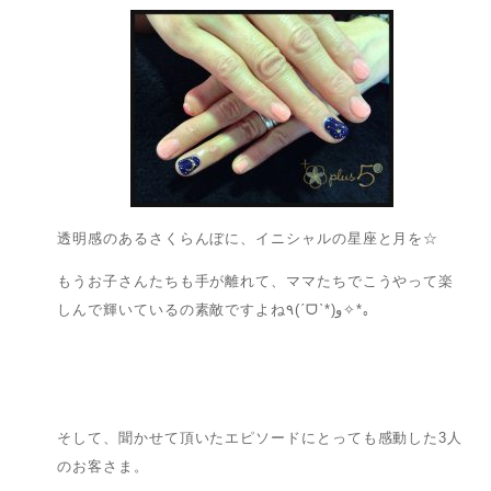
透明感のあるさくらんぼに、イニシャルの星座と月を☆
もうお子さんたちも手が離れて、ママたちでこうやって楽
しんで輝いているの素敵ですよね٩(ˊᗜˋ*)و✧*｡
そして、聞かせて頂いたエピソードにとっても感動した3人
のお客さま。