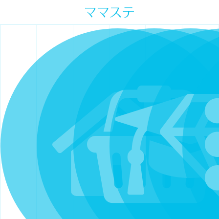
ママの才能発信します。 手づくり
表現ステージ ママステ スキル・セ
ンスを表現したいママが集まって
ます。