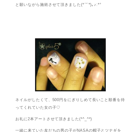
と願いながら施術させて頂きました(*ˊ˘ˋ*)｡♪:*°
ネイルがしたくて、500円をにぎりしめて長いこと順番を待
ってくれていた女の子♡
お礼に2本アートさせて頂きました(*^_^*)
一緒に来ていた友だちの男の子がNASAの帽子とツナギを