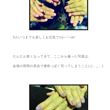
3人いつまでも楽しくお元気でପ(⑅ˊᵕˋ⑅)ଓ
だんだん暗くなってきて、ここから撮った写真は、
会場の照明の具合で黄色っぽく写ってしまうことに( ; _ ; )