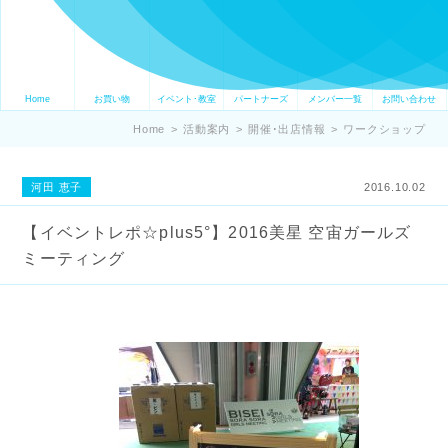
Home
お買い物
イベント･教室
パートナーズ
メンバー一覧
お問い合わせ
Home
>
活動案内
>
開催･出店情報
>
ワークショップ
河田 恵子
2016.10.02
【イベントレポ☆plus5°】2016美星 空宙ガールズ
ミーティング