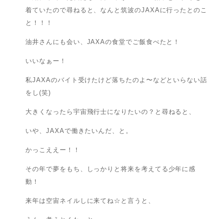
着ていたので尋ねると、なんと筑波のJAXAに行ったとのこ
と！！！
油井さんにも会い、JAXAの食堂でご飯食べたと！
いいなぁー！
私JAXAのバイト受けたけど落ちたのよ〜などといらない話
をし(笑)
大きくなったら宇宙飛行士になりたいの？と尋ねると、
いや、JAXAで働きたいんだ、と。
かっこええー！！
その年で夢をもち、しっかりと将来を考えてる少年に感
動！
来年は空宙ネイルしに来てね☆と言うと、