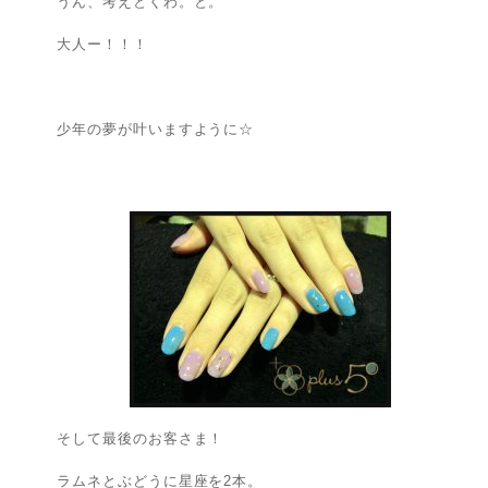
うん、考えとくわ。と。
大人ー！！！
少年の夢が叶いますように☆
そして最後のお客さま！
ラムネとぶどうに星座を2本。