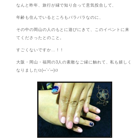
なんと昨年、旅行が縁で知り合って意気投合して、
年齢も住んでいるところもバラバラなのに、
その中の岡山の人のもとに遊びにきて、このイベントに来
てくださったとのこと。
すごくないですか…！！
大阪・岡山・福岡の3人の素敵なご縁に触れて、私も嬉しく
なりましたପ(⑅ˊᵕˋ⑅)ଓ