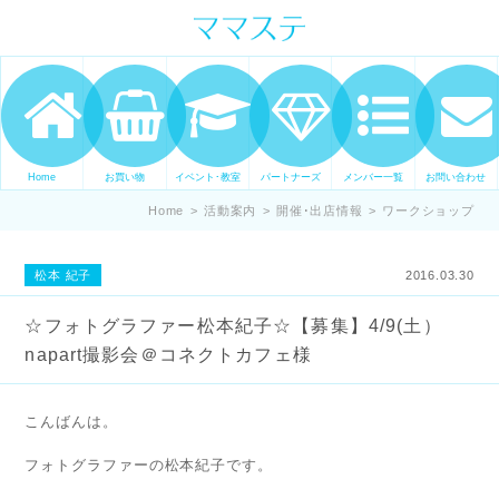
ママの才能発信します。 手づくり
表現ステージ ママステ スキル・セ
ンスを表現したいママが集まって
ます。
Home
お買い物
イベント･教室
パートナーズ
メンバー一覧
お問い合わせ
Home
>
活動案内
>
開催･出店情報
>
ワークショップ
松本 紀子
2016.03.30
☆フォトグラファー松本紀子☆【募集】4/9(土）
napart撮影会＠コネクトカフェ様
こんばんは。
フォトグラファーの松本紀子です。