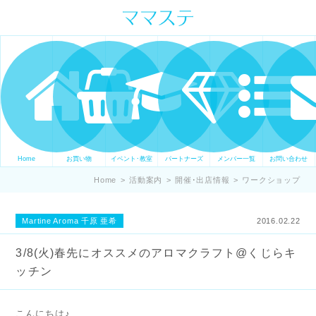
ママの才能発信します。 手づくり
表現ステージ ママステ スキル・セ
ンスを表現したいママが集まって
ます。
Home
お買い物
イベント･教室
パートナーズ
メンバー一覧
お問い合わせ
Home
>
活動案内
>
開催･出店情報
>
ワークショップ
Martine Aroma 千原 亜希
2016.02.22
3/8(火)春先にオススメのアロマクラフト@くじらキ
ッチン
こんにちは♪