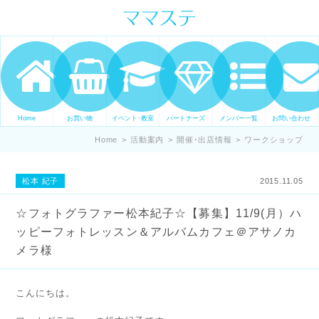
ママの才能発信します。 手づくり
表現ステージ ママステ スキル・セ
ンスを表現したいママが集まって
ます。
Home
お買い物
イベント･教室
パートナーズ
メンバー一覧
お問い合わせ
Home
>
活動案内
>
開催･出店情報
>
ワークショップ
松本 紀子
2015.11.05
☆フォトグラファー松本紀子☆【募集】11/9(月）ハ
ッピーフォトレッスン＆アルバムカフェ＠アサノカ
メラ様
こんにちは。