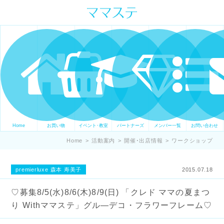
ママの才能発信します。 手づくり
表現ステージ ママステ スキル・セ
ンスを表現したいママが集まって
ます。
Home
お買い物
イベント･教室
パートナーズ
メンバー一覧
お問い合わせ
Home
>
活動案内
>
開催･出店情報
>
ワークショップ
premierluxe 森本 寿美子
2015.07.18
♡募集8/5(水)8/6(木)8/9(日) 「クレド ママの夏まつ
り Withママステ」グル―デコ・フラワーフレーム♡