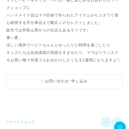
ママとベビー＆キッズ、パパも一緒に楽しめる日替わりのワー
クショップに
ハンドメイド品はママ目線で作られたアイテムからコダワリ派
も納得する手仕事品まで幅広くのセレクトしました。
販売では和歌山県からの出店もあるそうです♪
暑い夏。
涼しい場所でベビーちゃんとゆったりと時間を過ごしたり
キッズたちは自由課題の宿題をすませたり、ママはリラッスク
＆お買い物で何度でもお出かけしたくなる1週間になりますよ♡
お問い合わせ･申し込み
>ワークショップ
<
>