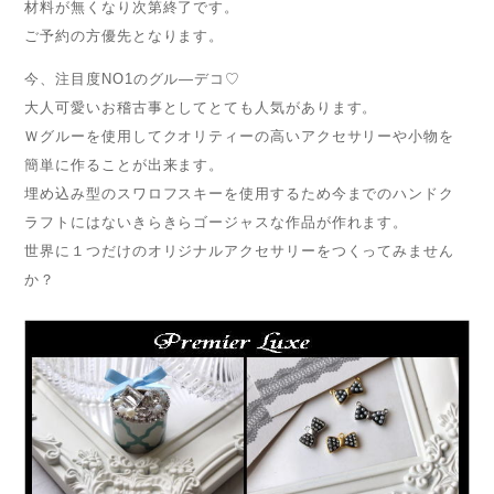
材料が無くなり次第終了です。
ご予約の方優先となります。
今、注目度NO1のグル―デコ♡
大人可愛いお稽古事としてとても人気があります。
Ｗグルーを使用してクオリティーの高いアクセサリーや小物を
簡単に作ることが出来ます。
埋め込み型のスワロフスキーを使用するため今までのハンドク
ラフトにはないきらきらゴージャスな作品が作れます。
世界に１つだけのオリジナルアクセサリーをつくってみません
か？