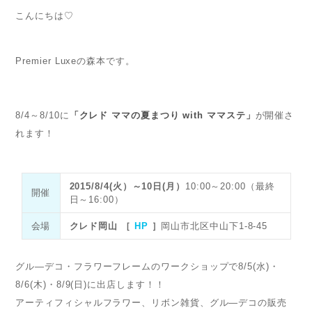
こんにちは♡
Premier Luxeの森本です。
8/4～8/10に
「クレド ママの夏まつり with ママステ」
が開催さ
れます！
2015/8/4(火）～10日(月）
10:00～20:00（最終
開催
日～16:00）
会場
クレド岡山 ［
HP
］
岡山市北区中山下1-8-45
グル―デコ・フラワーフレームのワークショップで8/5(水)・
8/6(木)・8/9(日)に出店します！！
アーティフィシャルフラワー、リボン雑貨、グル―デコの販売