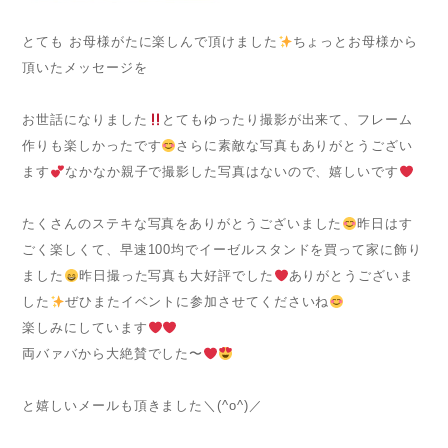
とても お母様がたに楽しんで頂けました
ちょっとお母様から
頂いたメッセージを
お世話になりました
とてもゆったり撮影が出来て、フレーム
作りも楽しかったです
さらに素敵な写真もありがとうござい
ます
なかなか親子で撮影した写真はないので、嬉しいです
たくさんのステキな写真をありがとうございました
昨日はす
ごく楽しくて、早速100均でイーゼルスタンドを買って家に飾り
ました
昨日撮った写真も大好評でした
ありがとうございま
した
ぜひまたイベントに参加させてくださいね
楽しみにしています
両バァバから大絶賛でした〜
と嬉しいメールも頂きました＼(^o^)／