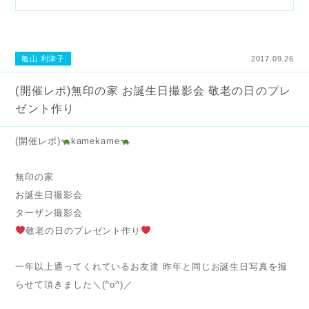
亀山 利津子
2017.09.26
(開催レポ)無印の家 お誕生日撮影会 敬老の日のプレ
ゼント作り
(開催レポ)
kamekame
無印の家
お誕生日撮影会
ターザン撮影会
敬老の日のプレゼント作り
一年以上通ってくれているお友達 昨年と同じお誕生日写真を撮
らせて頂きました＼(^o^)／