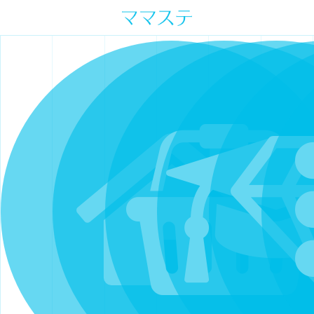
ママの才能発信します。 手づくり
表現ステージ ママステ スキル・セ
ンスを表現したいママが集まって
ます。