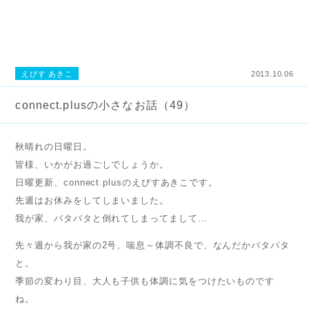
えびす あきこ
2013.10.06
connect.plusの小さなお話（49）
秋晴れの日曜日。
皆様、いかがお過ごしでしょうか。
日曜更新、connect.plusのえびすあきこです。
先週はお休みをしてしまいました。
我が家、バタバタと倒れてしまってまして…
先々週から我が家の2号、喘息～体調不良で、なんだかバタバタ
と。
季節の変わり目、大人も子供も体調に気をつけたいものです
ね。