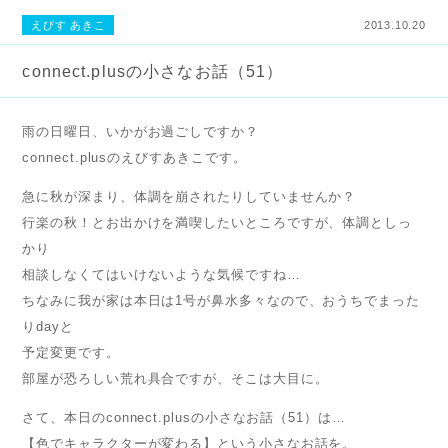
えびす あきこ
2013.10.20
connect.plusの小さなお話（51）
雨の日曜日、いかがお過ごしですか？
connect.plusのえびすあきこです。
急に秋が深まり、体調を崩されたりしていませんか？
行楽の秋！とお出かけを満喫したいところですが、体調としっ
かり
相談しなくてはいけないような気候ですね…
ちなみに我が家は本日は1号が鼻水多々なので、おうちでまった
りdayと
予定変更です。
部屋が恐ろしい荒れ具合ですが、そこは大目に。
さて、本日のconnect.plusの小さなお話（51）は…
【色でキャラクターが変わる】という小さなお話を。