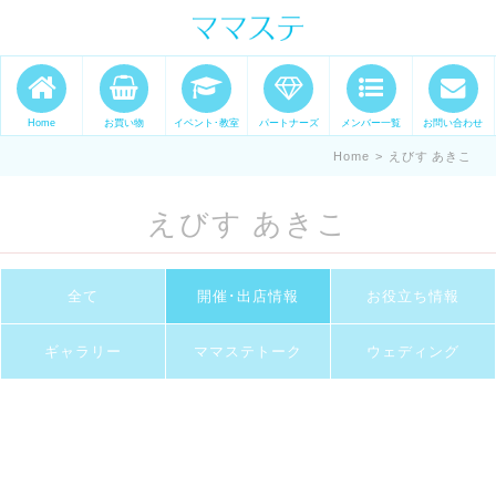
ママの才能発信します。 手づくり
表現ステージ ママステ スキル・セ
ンスを表現したいママが集まって
Home
お買い物
イベント･教室
パートナーズ
メンバー一覧
お問い合わせ
ます。
Home
>
えびす あきこ
えびす あきこ
全て
開催･出店情報
お役立ち情報
ギャラリー
ママステトーク
ウェディング