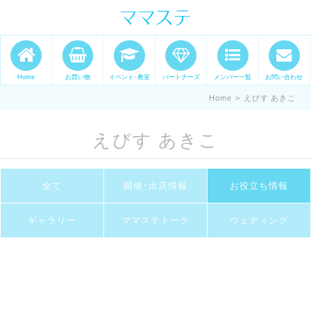
ママの才能発信します。 手づくり
表現ステージ ママステ スキル・セ
ンスを表現したいママが集まって
Home
お買い物
イベント･教室
パートナーズ
メンバー一覧
お問い合わせ
ます。
Home
>
えびす あきこ
えびす あきこ
全て
開催･出店情報
お役立ち情報
ギャラリー
ママステトーク
ウェディング